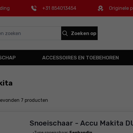
nding
+31 854013454
Originele 
Zoeken op
DSCHAP
ACCESSOIRES EN TOEBEHOREN
kita
gevonden
7
producten
Snoeischaar - Accu Makita D
Type snoeischaar:
Eenhandig