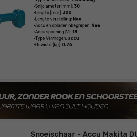
Snijdiameter [mm]:
30
Lengte [mm]:
300
Lengte verstelling:
Nee
Accu en oplader inbegrepen:
Nee
Accu spanning [V]:
18
Type Vermogen:
accu
Gewicht [kg]:
0.76
Snoeischaar - Accu Makita D