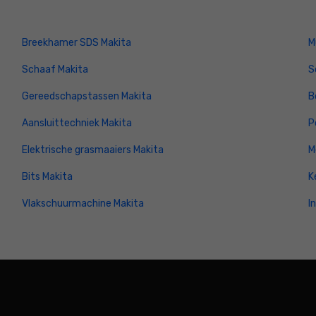
Breekhamer SDS Makita
M
Schaaf Makita
S
Gereedschapstassen Makita
B
Aansluittechniek Makita
P
Elektrische grasmaaiers Makita
M
Bits Makita
K
Vlakschuurmachine Makita
I