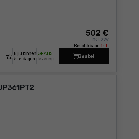
502
€
Incl. btw
Beschikbaar:
1 st.
Bij u binnen
GRATIS
Bestel
Snoeischaar CXT 12Vm
5-6 dagen
levering
DUP361PT2