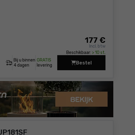
177
€
Incl. btw
Beschikbaar:
> 10 st.
Bij u binnen
GRATIS
Bestel
Snoeischaar - Accu Ma
4 dagen
levering
UP181SF