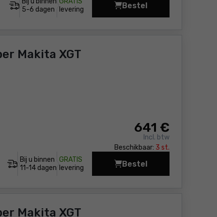
Bij u binnen
GRATIS
Bestel
Snoeischaar - Accu M
5-6 dagen
levering
er Makita XGT
641
€
Incl. btw
Beschikbaar:
3 st.
Bij u binnen
GRATIS
Bestel
Telescopische Power 
11-14 dagen
levering
er Makita XGT