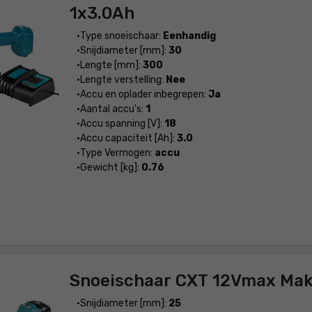
1x3.0Ah
Type snoeischaar:
Eenhandig
Snijdiameter [mm]:
30
Lengte [mm]:
300
Lengte verstelling:
Nee
Accu en oplader inbegrepen:
Ja
Aantal accu's:
1
Accu spanning [V]:
18
Accu capaciteit [Ah]:
3.0
Type Vermogen:
accu
Gewicht [kg]:
0.76
Snoeischaar CXT 12Vmax Mak
Snijdiameter [mm]:
25