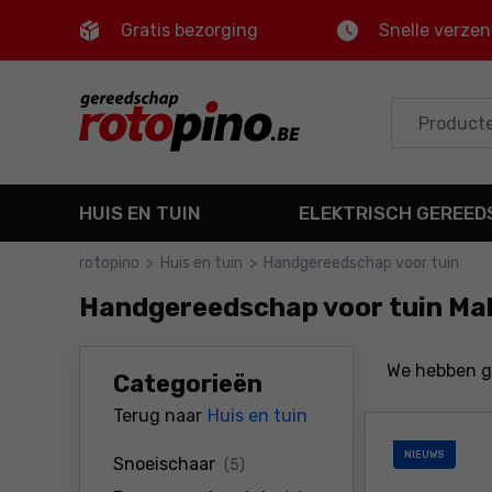
Gratis bezorging
Snelle verze
Control
M
Hoofdmenu
Filters
HUIS EN TUIN
ELEKTRISCH GEREE
Producten
rotopino
>
Huis en tuin
>
Handgereedschap voor tuin
Voettekst
Handgereedschap voor tuin Ma
Sitemap
We hebben 
Categorieën
Terug naar
Huis en tuin
NIEUWS
producten
Snoeischaar
(5)