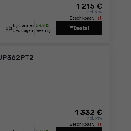
1 215
€
Incl. btw
Beschikbaar:
1 st.
Bij u binnen
GRATIS
Bestel
Snoeischaar - Accu M
5-6 dagen
levering
DUP362PT2
1 332
€
Incl. btw
Beschikbaar:
1 st.