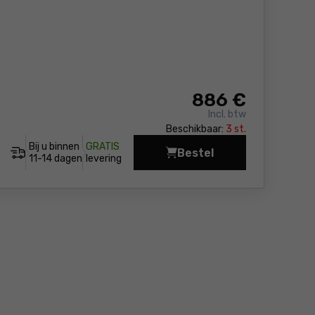
886
€
Incl. btw
Beschikbaar:
3 st.
Bij u binnen
GRATIS
Bestel
Telescopische Power 
11-14 dagen
levering