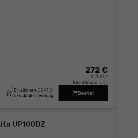
272
€
Incl. btw
Beschikbaar:
7 st.
Bij u binnen
GRATIS
Bestel
Snoeischaar - Accu Ma
5-6 dagen
levering
ita UP100DZ