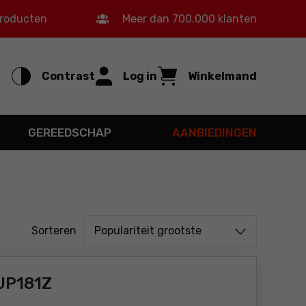
producten
Meer dan 700.000 klanten
Contrast
Log in
Winkelmand
GEREEDSCHAP
AANBIEDINGEN
Sorteren uit
Sorteren
Populariteit grootste
UP181Z