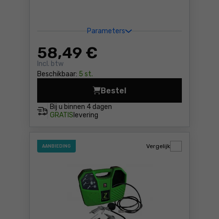
Parameters
58
,49 €
Incl. btw
Beschikbaar:
5 st.
Bestel
Compressor Yato YT-23248 
Bij u binnen
4 dagen
GRATIS
levering
Vergelijk
AANBIEDING