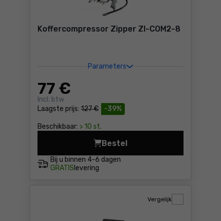
Koffercompressor Zipper ZI-COM2-8
Parameters
77
€
Incl. btw
Laagste prijs:
127 €
-39%
Beschikbaar:
> 10 st.
Bestel
Koffercompressor Zipper ZI
Bij u binnen
4-6 dagen
GRATIS
levering
Vergelijk