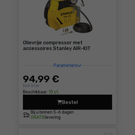
Olievrije compressor met
accessoires Stanley AIR-KIT
Parameters
94
,99 €
Incl. btw
Beschikbaar:
10 st.
Bestel
Olievrije
Bij u binnen
5-6 dagen
GRATIS
levering