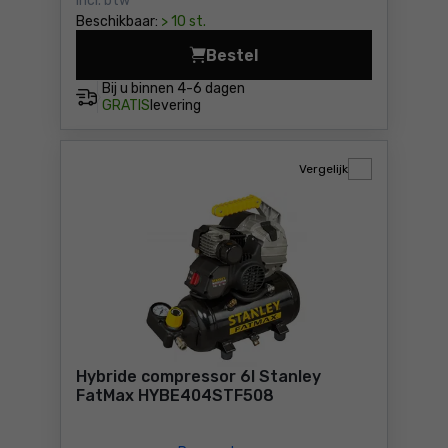
Incl. btw
Beschikbaar:
> 10 st.
Bestel
Accucompressor 18V Neo 04
Bij u binnen
4-6 dagen
GRATIS
levering
Vergelijk
Hybride compressor 6l Stanley
FatMax HYBE404STF508