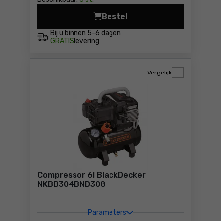
Bestel
Compressor 6l BlackDecker
Bij u binnen
5-6 dagen
GRATIS
levering
Vergelijk
Compressor 6l BlackDecker
NKBB304BND308
Parameters