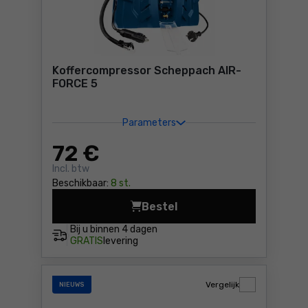
Koffercompressor Scheppach AIR-
FORCE 5
Parameters
72
€
Incl. btw
Beschikbaar:
8 st.
Bestel
Koffercompressor Scheppac
Bij u binnen
4 dagen
GRATIS
levering
Vergelijk
NIEUWS