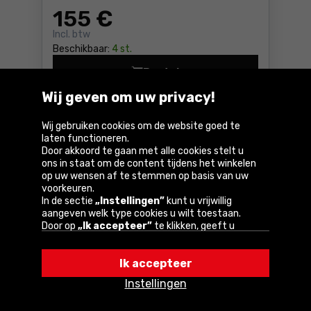
155
€
Incl. btw
Beschikbaar:
4 st.
Bestel
Compressor 6l BlackDecker
Wij geven om uw privacy!
Bij u binnen
5-6 dagen
GRATIS
levering
Wij gebruiken cookies om de website goed te
laten functioneren.
Door akkoord te gaan met alle cookies stelt u
Vergelijk
ons in staat om de content tijdens het winkelen
op uw wensen af te stemmen op basis van uw
voorkeuren.
In de sectie
„Instellingen”
kunt u vrijwillig
aangeven welk type cookies u wilt toestaan.
Door op
„Ik accepteer”
te klikken, geeft u
toestemming voor het gebruik van cookies
volgens de instellingen van uw browser.
Ik accepteer
U kunt uw keuze te allen tijde wijzigen door op
„Instellingen”
in het cookiebeleid te klikken.
Instellingen
Een van onze partners is Google.
Lees meer over
Olievrije compressor 5l Stanley AIR-
hoe Google uw persoonlijke gegevens verwerkt.
BOSS