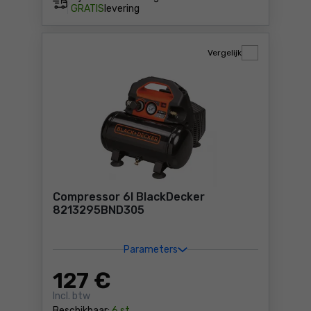
GRATIS
levering
Vergelijk
Compressor 6l BlackDecker
8213295BND305
Parameters
127
€
Incl. btw
Beschikbaar:
6 st.