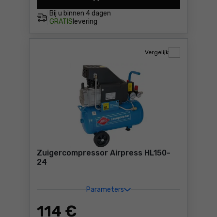
Compressor Yato YT-23247 
Bij u binnen
4 dagen
GRATIS
levering
Vergelijk
Zuigercompressor Airpress HL150-
24
Parameters
114
€