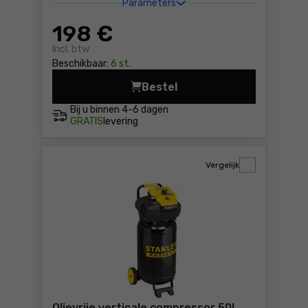
Parameters
198
€
Incl. btw
Beschikbaar:
6 st.
Bestel
Hybride compressor 6l Sta
Bij u binnen
4-6 dagen
GRATIS
levering
Vergelijk
Olievrije verticale compressor 50l