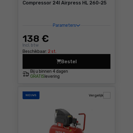
Compressor 24l Airpress HL 260-25
Parameters
138
€
Incl. btw
Beschikbaar:
2 st.
Bestel
Compressor 24l Airpress HL
Bij u binnen
4 dagen
GRATIS
levering
Vergelijk
NIEUWS