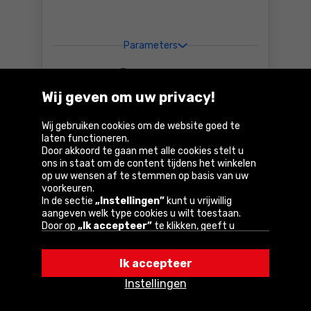
Parameters
17
,23 €
Incl. btw
Wij geven om uw privacy!
Beschikbaar:
> 10 st.
Wij gebruiken cookies om de website goed te
Bestel
Zaklamp Neo 99-032 Prijs 1
laten functioneren.
Door akkoord te gaan met alle cookies stelt u
Bij u binnen
4-6 dagen
ons in staat om de content tijdens het winkelen
GRATIS
levering
op uw wensen af te stemmen op basis van uw
voorkeuren.
In de sectie
„Instellingen”
kunt u vrijwillig
Vergelijk
aangeven welk type cookies u wilt toestaan.
Door op
„Ik accepteer”
te klikken, geeft u
toestemming voor het gebruik van cookies
volgens de instellingen van uw browser.
Ik accepteer
U kunt uw keuze te allen tijde wijzigen door op
„Instellingen”
in het cookiebeleid te klikken.
Instellingen
Een van onze partners is Google.
Lees meer over
hoe Google uw persoonlijke gegevens verwerkt.