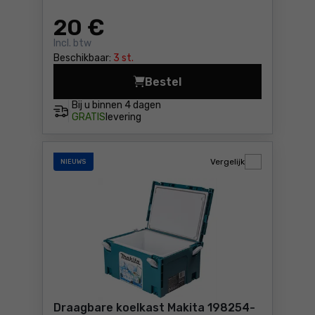
20
€
Incl. btw
Beschikbaar:
3 st.
Bestel
Hoofdlamp accu USB 180 lm
Bij u binnen
4 dagen
GRATIS
levering
Vergelijk
NIEUWS
Draagbare koelkast Makita 198254-