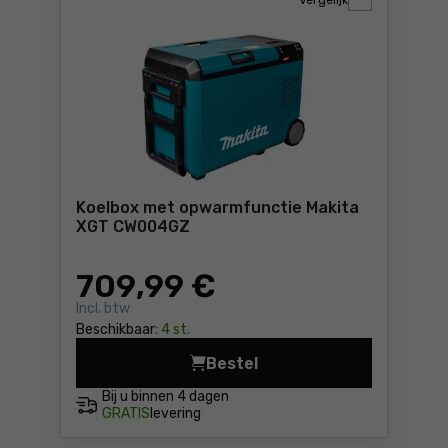
Vergelijk
Koelbox met opwarmfunctie Makita
XGT CW004GZ
709
,99 €
Incl. btw
Beschikbaar:
4 st.
Bestel
Koelbox met opwarmfunctie
Bij u binnen
4 dagen
GRATIS
levering