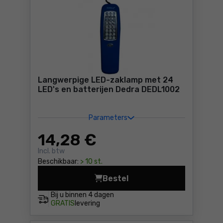
Langwerpige LED-zaklamp met 24
LED's en batterijen Dedra DEDL1002
Parameters
14
,28 €
Incl. btw
Beschikbaar:
> 10 st.
Bestel
Langwerpige LED-zaklamp me
Bij u binnen
4 dagen
GRATIS
levering