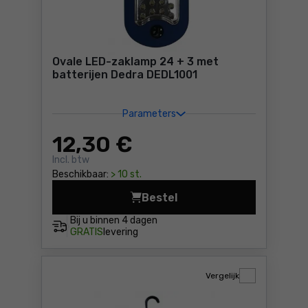
Ovale LED-zaklamp 24 + 3 met
batterijen Dedra DEDL1001
Parameters
12
,30 €
Incl. btw
Beschikbaar:
> 10 st.
Bestel
Ovale LED-zaklamp 24 + 3 m
Bij u binnen
4 dagen
GRATIS
levering
Vergelijk