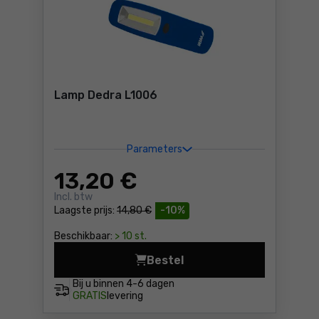
Lamp Dedra L1006
Parameters
13
,20 €
Incl. btw
Laagste prijs:
14,80 €
-10%
Beschikbaar:
> 10 st.
Bestel
Lamp Dedra L1006 Prijs 13,
Bij u binnen
4-6 dagen
GRATIS
levering