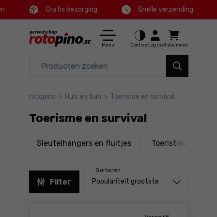
en
Gratis bezorging
Snelle verzending
Ctrl
M
Huis en tuin
Hoofdmenu
Menu
Contrast
Log in
Winkelmand
Elektrisch gereedschap
Filters
Accessoires en toebehoren
rotopino
>
Huis en tuin
>
Toerisme en survival
Producten
Gereedschap
Toerisme en survival
Voettekst
Aanbiedingen
producten
Sleutelhangers en fluitjes
Toeristische zak
Sitemap
Sorteren
Sorteren uit
Filter
Populariteit grootste