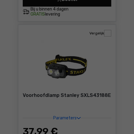
Stanley FMHT0-72414 16 in 
Bij u binnen
4 dagen
GRATIS
levering
Vergelijk
Voorhoofdlamp Stanley SXLS43188E
Parameters
37
,99 €