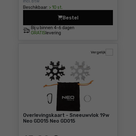
Incl. btw
Beschikbaar:
> 10 st.
Bestel
Lamp Dedra L1008 Prijs 14,
Bij u binnen
4-6 dagen
GRATIS
levering
Vergelijk
Overlevingskaart - Sneeuwvlok 19w
Neo GD015 Neo GD015