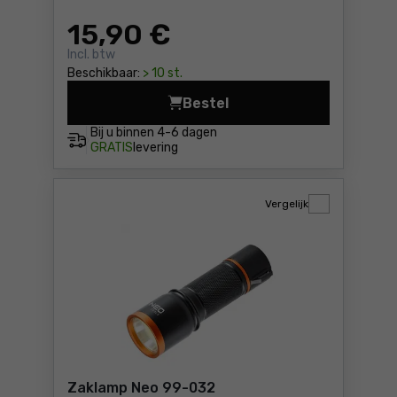
15
,90 €
Incl. btw
Beschikbaar:
> 10 st.
Bestel
Zakmes Topex 98Z116 Prijs 
Bij u binnen
4-6 dagen
GRATIS
levering
Vergelijk
Zaklamp Neo 99-032