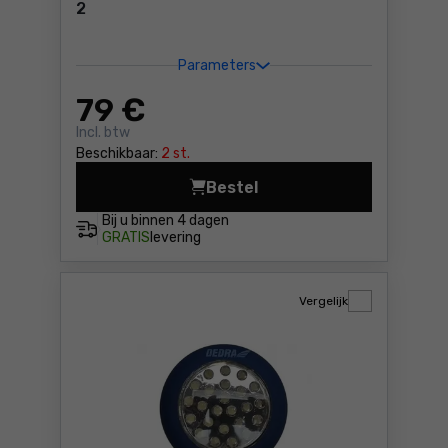
2
Parameters
79
€
Incl. btw
Beschikbaar:
2 st.
Bestel
Draagbare koelkast Makita 
Bij u binnen
4 dagen
GRATIS
levering
Vergelijk