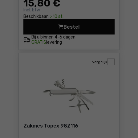
15
,80 €
Incl. btw
Beschikbaar:
> 10 st.
Bestel
Overlevingskaart - Sneeuwv
Bij u binnen
4-6 dagen
GRATIS
levering
Vergelijk
Zakmes Topex 98Z116