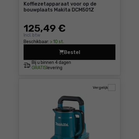
Koffiezetapparaat voor op de
bouwplaats Makita DCM501Z
125
,49 €
Incl. btw
Beschikbaar:
> 10 st.
Bestel
Koffiezetapparaat voor op 
Bij u binnen
4 dagen
GRATIS
levering
Vergelijk