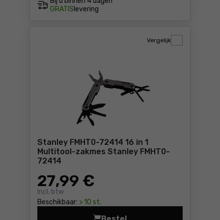
Bij u binnen
4 dagen
GRATIS
levering
Vergelijk
Stanley FMHT0-72414 16 in 1
Multitool-zakmes Stanley FMHT0-
72414
27
,99 €
Incl. btw
Beschikbaar:
> 10 st.
Bestel