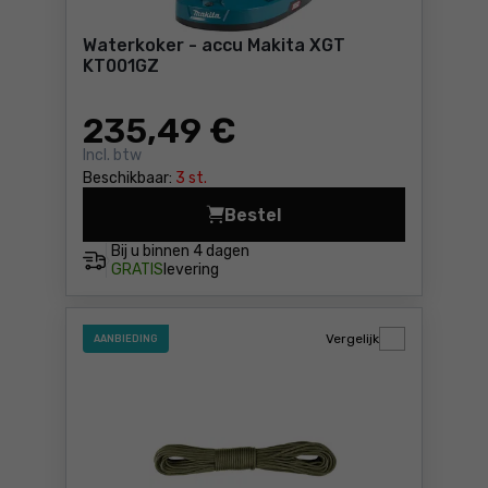
Waterkoker - accu Makita XGT
KT001GZ
235
,49 €
Incl. btw
Beschikbaar:
3 st.
Bestel
Waterkoker - accu Makita X
Bij u binnen
4 dagen
GRATIS
levering
Vergelijk
AANBIEDING