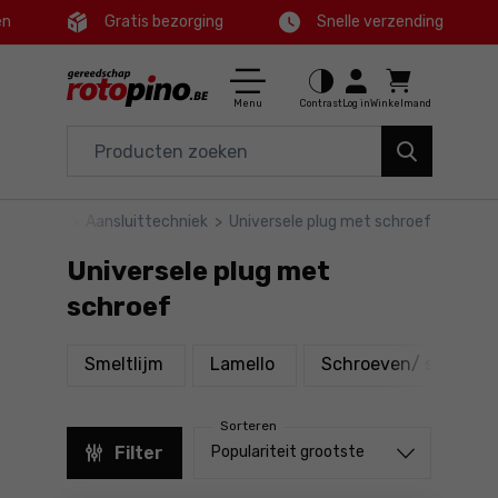
en
Gratis bezorging
Snelle verzending
Ctrl
M
Huis en tuin
Hoofdmenu
Menu
Contrast
Log in
Winkelmand
Elektrisch gereedschap
Filters
Accessoires en toebehoren
oebehoren
>
Aansluittechniek
>
Universele plug met schroef
Producten
Gereedschap
Universele plug met
Voettekst
Aanbiedingen
schroef
Sitemap
producten
producten
Smeltlijm
Lamello
Schroeven/ spijkers/
Sorteren
Sorteren uit
Filter
Populariteit grootste