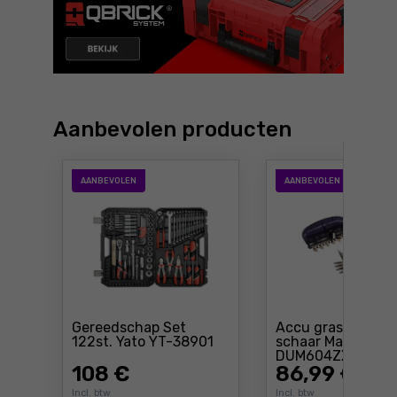
Aanbevolen producten
AANBEVOLEN
AANBEVOLEN
Gereedschap Set
Accu gras-struik
Prijs: 108 €
122st. Yato YT-38901
schaar Makita
Prijs: 
DUM604ZX
108
€
86
,99 €
Incl. btw
Incl. btw