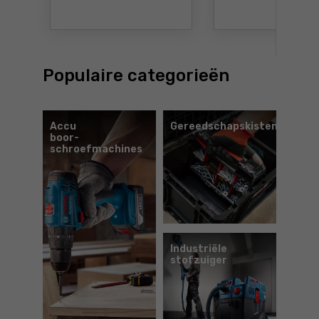
Populaire categorieën
Accu
Gereedschapskisten
boor-
schroefmachines
Industriële
stofzuiger