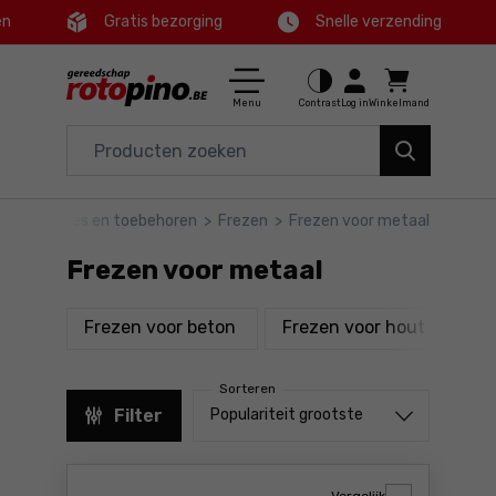
en
Gratis bezorging
Snelle verzending
Ctrl
M
Huis en tuin
Hoofdmenu
Menu
Contrast
Log in
Winkelmand
Elektrisch gereedschap
Filters
Accessoires en toebehoren
Accessoires en toebehoren
>
Frezen
>
Frezen voor metaal
Producten
Gereedschap
Frezen voor metaal
Voettekst
Aanbiedingen
producten
produc
Frezen voor beton
Frezen voor hout
Fr
Sitemap
Sorteren
Sorteren uit
Filter
Populariteit grootste