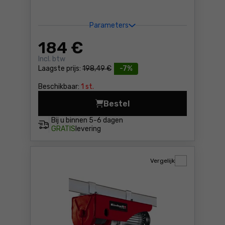
Parameters
184
€
Incl. btw
Laagste prijs:
198,49 €
-7%
Beschikbaar:
1 st.
Bestel
Elektrische takel Einhell T
Bij u binnen
5-6 dagen
GRATIS
levering
Vergelijk