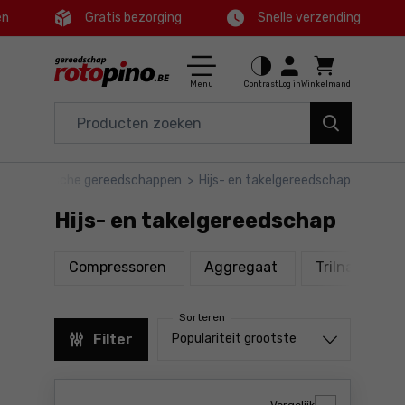
en
Gratis bezorging
Snelle verzending
Ctrl
M
Huis en tuin
Hoofdmenu
Menu
Contrast
Log in
Winkelmand
Elektrisch gereedschap
Filters
Accessoires en toebehoren
ige elektrische gereedschappen
>
Hijs- en takelgereedschap
Producten
Gereedschap
Hijs- en takelgereedschap
Voettekst
Aanbiedingen
producten
producten
pro
Compressoren
Aggregaat
Trilnaald
Sitemap
Sorteren
Sorteren uit
Filter
Populariteit grootste