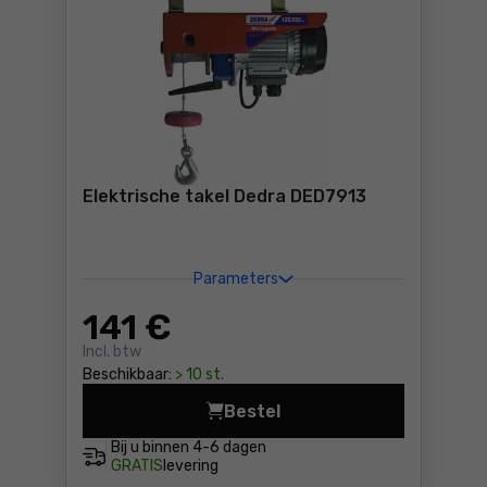
Elektrische takel Dedra DED7913
Parameters
141
€
Incl. btw
Beschikbaar:
> 10 st.
Bestel
Elektrische takel Dedra DED
Bij u binnen
4-6 dagen
GRATIS
levering