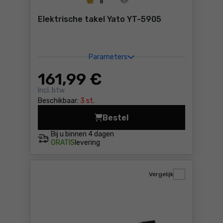
Elektrische takel Yato YT-5905
Parameters
161
,99 €
Incl. btw
Beschikbaar:
3 st.
Bestel
Elektrische takel Yato YT-5
Bij u binnen
4 dagen
GRATIS
levering
Vergelijk