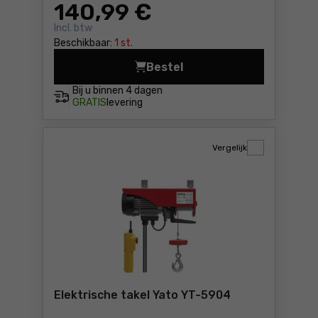
140
,99 €
Incl. btw
Beschikbaar:
1 st.
Bestel
Kettingtakel 3t Yato YT-58
Bij u binnen
4 dagen
GRATIS
levering
Vergelijk
Elektrische takel Yato YT-5904