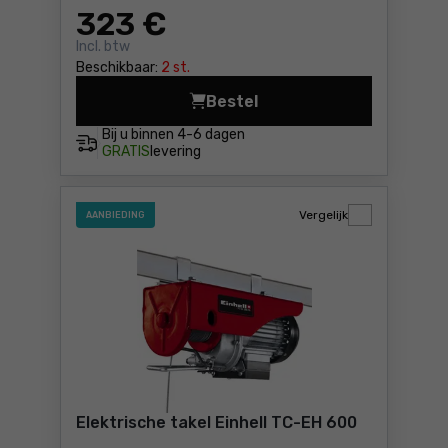
323
€
Incl. btw
Beschikbaar:
2 st.
Bestel
Kabellier Holzmann ESZ 100
Bij u binnen
4-6 dagen
GRATIS
levering
Vergelijk
AANBIEDING
Elektrische takel Einhell TC-EH 600