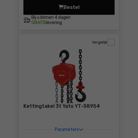
Bestel
Kettingtakel 2t Yato YT-589
Bij u binnen
4 dagen
GRATIS
levering
Vergelijk
Kettingtakel 3t Yato YT-58954
Parameters