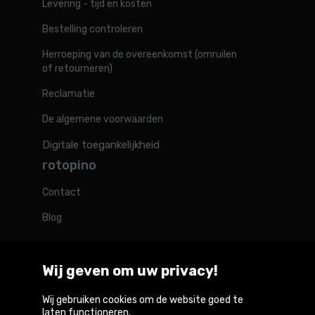
Levering - tijd en kosten
Bestelling controleren
Herroeping van de overeenkomst (omruilen
of retourneren)
Reclamatie
De algemene voorwaarden
Digitale toegankelijkheid
rotopino
Contact
Blog
Wij geven om uw privacy!
Rotopino in de wereld
Wij gebruiken cookies om de website goed te
laten functioneren.