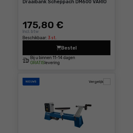
Draaibank Scheppach DM600 VARIO
175
,80 €
Incl. btw
Beschikbaar:
3 st.
Bestel
Draaibank Scheppach DM600
Bij u binnen
11-14 dagen
GRATIS
levering
Vergelijk
NIEUWS