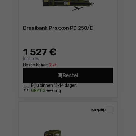
Draaibank Proxxon PD 250/E
1 527
€
Incl. btw
Beschikbaar:
2 st.
Bestel
Draaibank Proxxon PD 250/E
Bij u binnen
11-14 dagen
GRATIS
levering
Vergelijk