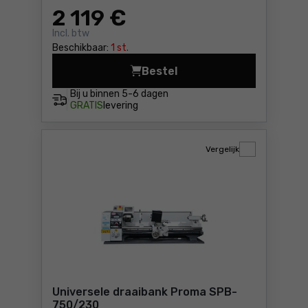
2 119
€
Incl. btw
Beschikbaar:
1 st.
Bestel
Universele draaibank Proma
Bij u binnen
5-6 dagen
GRATIS
levering
Vergelijk
Universele draaibank Proma SPB-
750/230