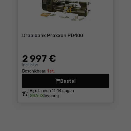
Draaibank Proxxon PD400
2 997
€
Incl. btw
Beschikbaar:
1 st.
Bestel
Draaibank Proxxon PD400 P
Bij u binnen
11-14 dagen
GRATIS
levering