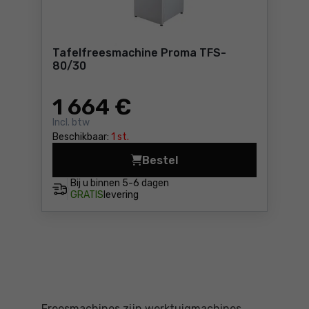
Tafelfreesmachine Proma TFS-
80/30
1 664
€
Incl. btw
Beschikbaar:
1 st.
Bestel
Tafelfreesmachine Proma T
Bij u binnen
5-6 dagen
GRATIS
levering
Freesmachines zijn werktuigmachines