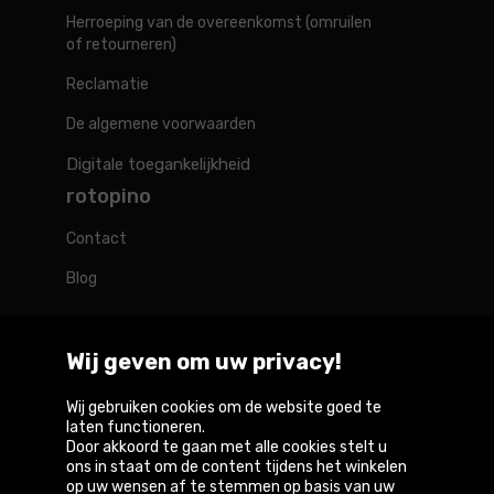
Herroeping van de overeenkomst (omruilen
of retourneren)
Reclamatie
De algemene voorwaarden
Digitale toegankelijkheid
rotopino
Contact
Blog
Wij geven om uw privacy!
Rotopino in de wereld
Wij gebruiken cookies om de website goed te
laten functioneren.
Door akkoord te gaan met alle cookies stelt u
Belgique
Deutschland
France
Nederland
Österreich
ons in staat om de content tijdens het winkelen
op uw wensen af te stemmen op basis van uw