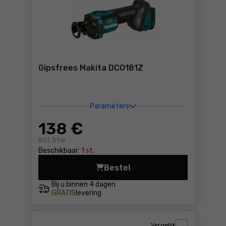
Gipsfrees Makita DCO181Z
Parameters
138
€
Incl. btw
Beschikbaar:
1 st.
Bestel
Gipsfrees Makita DCO181Z P
Bij u binnen
4 dagen
GRATIS
levering
Vergelijk