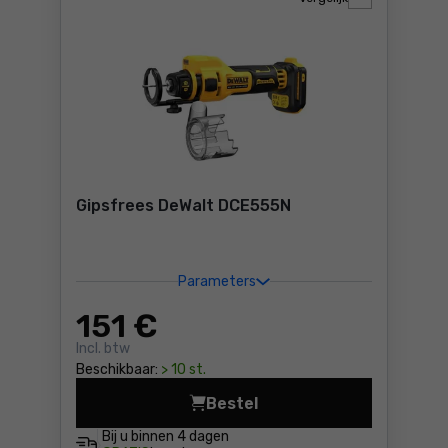
Gipsfrees DeWalt DCE555N
Parameters
151
€
Incl. btw
Beschikbaar:
> 10 st.
Bestel
Gipsfrees DeWalt DCE555N P
Bij u binnen
4 dagen