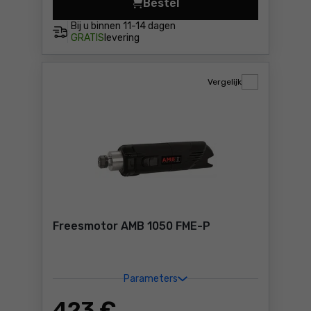
Bestel
Freesmotor AMB 1050 FME-1
Bij u binnen
11-14 dagen
GRATIS
levering
Vergelijk
Freesmotor AMB 1050 FME-P
Parameters
423
€