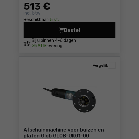
513
€
Incl. btw
Beschikbaar:
5 st.
Bestel
Mini CNC tafelfreesmachine
Bij u binnen
4-6 dagen
GRATIS
levering
Vergelijk
Afschuinmachine voor buizen en
platen Glob GLOB-UK01-00