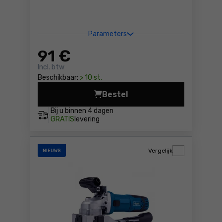
Parameters
91
€
Incl. btw
Beschikbaar:
> 10 st.
Bestel
Verffreesmachine Yato YT-8
Bij u binnen
4 dagen
GRATIS
levering
Vergelijk
NIEUWS