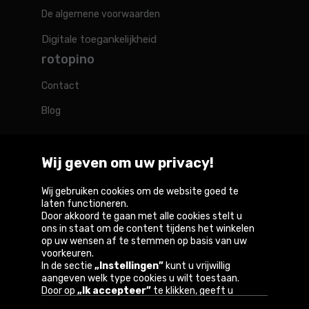
De algemene voorwaarden
Digitale toegankelijkheid
rotopino
Contact
Blog
Wij geven om uw privacy!
Rotopino in de wereld
Wij gebruiken cookies om de website goed te
laten functioneren.
Door akkoord te gaan met alle cookies stelt u
Belgique
Deutschland
France
Nederland
Österreich
ons in staat om de content tijdens het winkelen
op uw wensen af te stemmen op basis van uw
voorkeuren.
In de sectie
„Instellingen”
kunt u vrijwillig
aangeven welk type cookies u wilt toestaan.
Copyright © 2026
Door op
„Ik accepteer”
te klikken, geeft u
toestemming voor het gebruik van cookies
Privacybeleid en gebruiksvoorwaarden van de