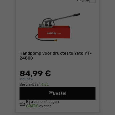
Vergelijk
Handpomp voor druktests Yato YT-
24800
84
,99 €
Incl. btw
Beschikbaar:
6 st.
Bestel
Handpomp voor druktests Y
Bij u binnen
4 dagen
GRATIS
levering