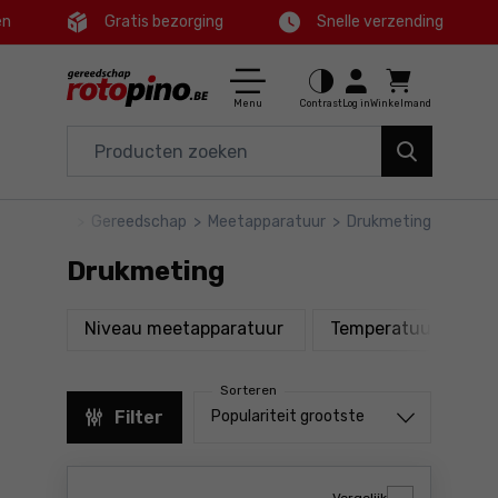
en
Gratis bezorging
Snelle verzending
Ctrl
M
Huis en tuin
Hoofdmenu
Menu
Contrast
Log in
Winkelmand
Elektrisch gereedschap
Filters
Accessoires en toebehoren
rotopino
>
Gereedschap
>
Meetapparatuur
>
Drukmeting
Producten
Gereedschap
Drukmeting
Voettekst
Aanbiedingen
producten
Niveau meetapparatuur
Temperatuur meters
Sitemap
Sorteren
Sorteren uit
Filter
Populariteit grootste