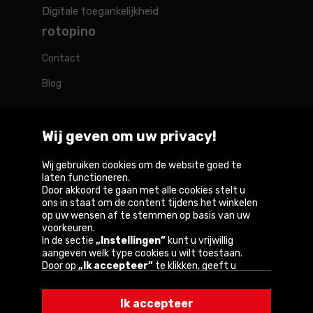
Digitale toegankelijkheid
rotopino
Contact
Blog
Wij geven om uw privacy!
Rotopino in de wereld
Wij gebruiken cookies om de website goed te
laten functioneren.
Door akkoord te gaan met alle cookies stelt u
Belgique
Deutschland
France
Nederland
Österreich
ons in staat om de content tijdens het winkelen
op uw wensen af te stemmen op basis van uw
voorkeuren.
In de sectie
„Instellingen”
kunt u vrijwillig
aangeven welk type cookies u wilt toestaan.
Copyright © 2026
Door op
„Ik accepteer”
te klikken, geeft u
toestemming voor het gebruik van cookies
Privacybeleid en gebruiksvoorwaarden van de
volgens de instellingen van uw browser.
website
Ik accepteer
U kunt uw keuze te allen tijde wijzigen door op