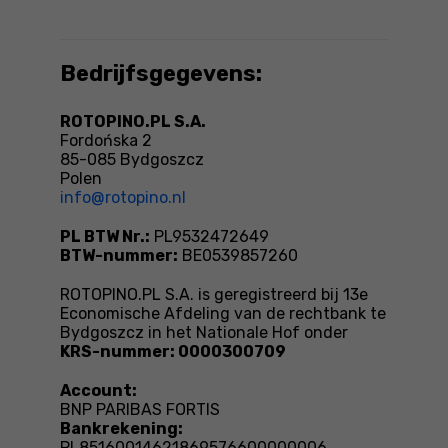
Bedrijfsgegevens:
ROTOPINO.PL S.A.
Fordońska 2
85-085 Bydgoszcz
Polen
info@rotopino.nl
PL BTW Nr.:
PL9532472649
BTW-nummer:
BE0539857260
ROTOPINO.PL S.A. is geregistreerd bij 13e
Economische Afdeling van de rechtbank te
Bydgoszcz in het Nationale Hof onder
KRS-nummer: 0000300709
Account:
BNP PARIBAS FORTIS
Bankrekening:
PL85160014621869576600000006