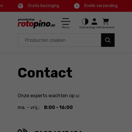
en
Gratis bezorging
Snelle verzending
Ctrl
M
Huis en tuin
Hoofdmenu
Menu
Contrast
Log in
Winkelmand
Elektrisch gereedschap
Voettekst
Accessoires en toebehoren
Sitemap
Gereedschap
Contact
Aanbiedingen
Onze experts wachten op u:
ma. - vrij.:
8:00 - 16:00