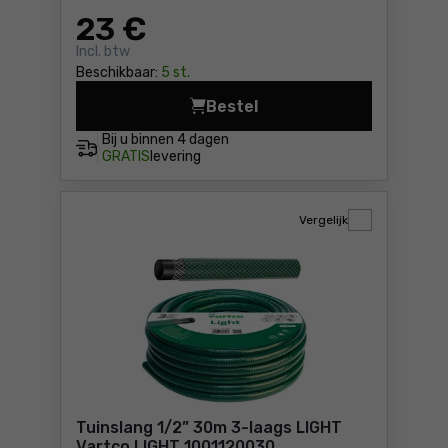
23
€
Incl. btw
Beschikbaar:
5 st.
Bestel
Tuinslang 1” 20m 3-lagig V
Bij u binnen
4 dagen
GRATIS
levering
Vergelijk
Tuinslang 1/2” 30m 3-laags LIGHT
Vartco LIGHT 1001120030