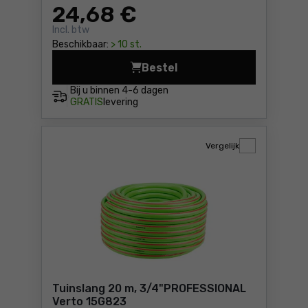
24
,68 €
Incl. btw
Beschikbaar:
> 10 st.
Bestel
Tuinslang 30 m, 1/2"
Bij u binnen
4-6 dagen
GRATIS
levering
Vergelijk
Tuinslang 20 m, 3/4"PROFESSIONAL
Verto 15G823