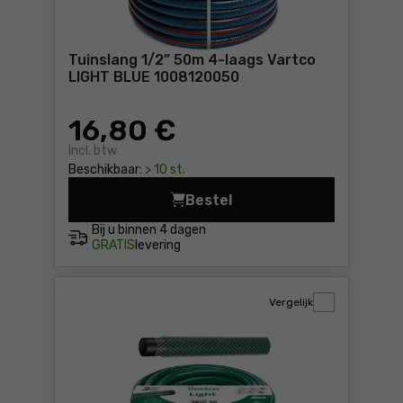
Tuinslang 1/2” 50m 4-laags Vartco
LIGHT BLUE 1008120050
16
,80 €
Incl. btw
Beschikbaar:
> 10 st.
Bestel
Bij u binnen
4 dagen
GRATIS
levering
Vergelijk