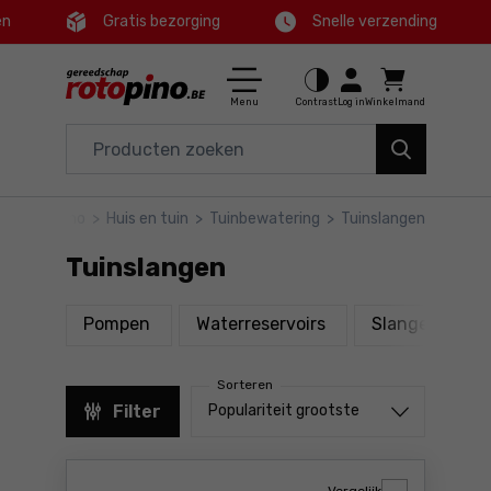
en
Gratis bezorging
Snelle verzending
Ctrl
M
Huis en tuin
Hoofdmenu
Menu
Contrast
Log in
Winkelmand
Elektrisch gereedschap
Filters
Accessoires en toebehoren
rotopino
>
Huis en tuin
>
Tuinbewatering
>
Tuinslangen
Producten
Gereedschap
Tuinslangen
Voettekst
Aanbiedingen
producten
producten
Pompen
Waterreservoirs
Slangenwagens
Sitemap
Sorteren
Sorteren uit
Filter
Populariteit grootste