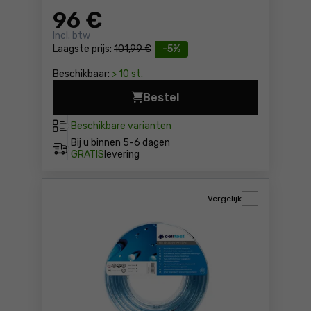
96
€
Incl. btw
Laagste prijs:
101,99 €
-5%
Beschikbaar:
> 10 st.
Bestel
Tuinslang Cellfast HOBBY A
Beschikbare varianten
Bij u binnen
5-6 dagen
GRATIS
levering
Vergelijk