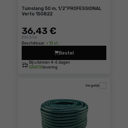
Tuinslang 50 m, 1/2"PROFESSIONAL
Verto 15G822
36
,43 €
Incl. btw
Beschikbaar:
> 10 st.
Bestel
Tuinslang 50 m, 1/2
Bij u binnen
4-6 dagen
GRATIS
levering
Vergelijk