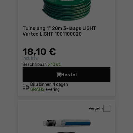
Tuinslang 1” 20m 3-laags LIGHT
Vartco LIGHT 1001100020
18
,10 €
Incl. btw
Beschikbaar:
> 10 st.
Bestel
Bij u binnen
4 dagen
GRATIS
levering
Vergelijk