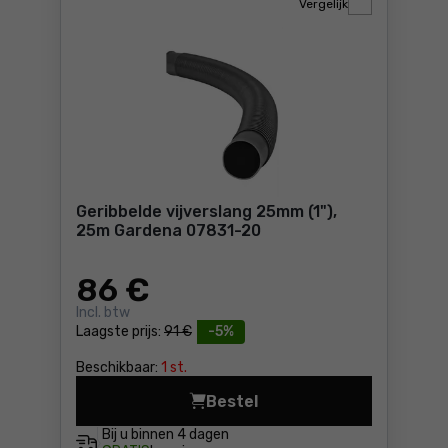
Vergelijk
Geribbelde vijverslang 25mm (1"),
25m Gardena 07831-20
86
€
Incl. btw
Laagste prijs:
91 €
-5%
Beschikbaar:
1 st.
Bestel
Geribbelde vijverslang 25m
Bij u binnen
4 dagen