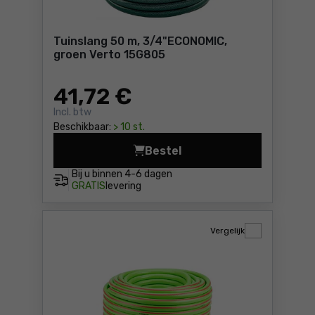
Tuinslang 50 m, 3/4"ECONOMIC,
groen Verto 15G805
41
,72 €
Incl. btw
Beschikbaar:
> 10 st.
Bestel
Tuinslang 50 m, 3/4"ECONOM
Bij u binnen
4-6 dagen
GRATIS
levering
Vergelijk