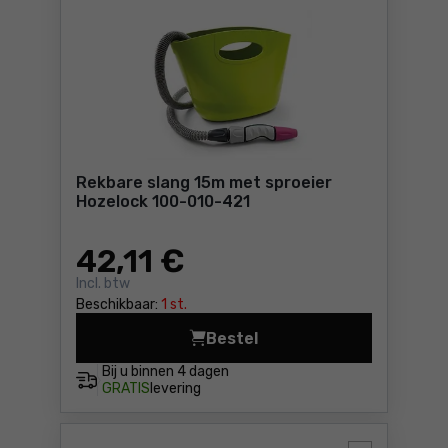
Rekbare slang 15m met sproeier
Hozelock 100-010-421
42
,11 €
Incl. btw
Beschikbaar:
1 st.
Bestel
Rekbare slang 15m met spro
Bij u binnen
4 dagen
GRATIS
levering