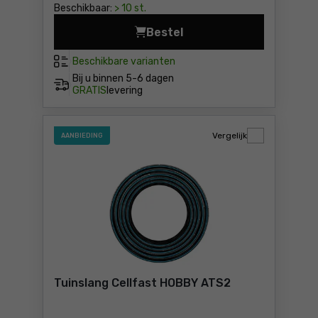
Beschikbaar:
> 10 st.
Bestel
Tuinslang Cellfast SMART P
Beschikbare varianten
Bij u binnen
5-6 dagen
GRATIS
levering
Vergelijk
AANBIEDING
Tuinslang Cellfast HOBBY ATS2