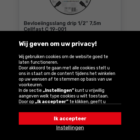
Bevloeiingsslang drip 1/2'' 7,5m
Cellfast C 19-001
Wij geven om uw privacy!
15
,10 €
Incl. btw
Wij gebruiken cookies om de website goed te
Beschikbaar:
4 st.
laten functioneren.
Door akkoord te gaan met alle cookies stelt u
Bestel
ons in staat om de content tijdens het winkelen
Bevloeiingsslang drip 1/2'' 7
op uw wensen af te stemmen op basis van uw
Bij u binnen
5-6 dagen
voorkeuren.
GRATIS
levering
In de sectie
„Instellingen”
kunt u vrijwillig
aangeven welk type cookies u wilt toestaan.
Door op
„Ik accepteer”
te klikken, geeft u
toestemming voor het gebruik van cookies
Vergelijk
volgens de instellingen van uw browser.
Ik accepteer
U kunt uw keuze te allen tijde wijzigen door op
„Instellingen”
in het cookiebeleid te klikken.
Instellingen
Een van onze partners is Google.
Lees meer over
hoe Google uw persoonlijke gegevens verwerkt.