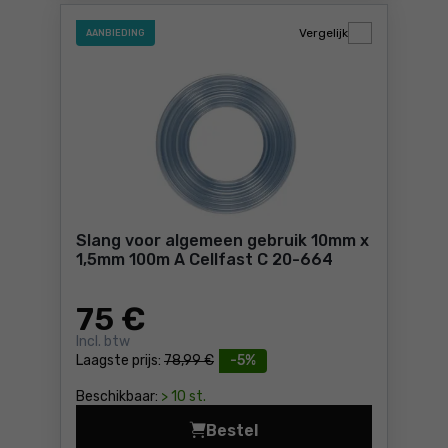
Vergelijk
AANBIEDING
Slang voor algemeen gebruik 10mm x
1,5mm 100m A Cellfast C 20-664
75
€
Incl. btw
Laagste prijs:
78,99 €
-5%
Beschikbaar:
> 10 st.
Bestel
Slang voor algemeen gebrui