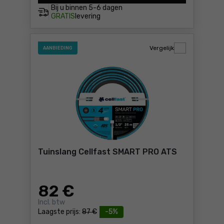
Bij u binnen
5-6 dagen
GRATIS
levering
Vergelijk
AANBIEDING
Tuinslang Cellfast SMART PRO ATS
82
€
Incl. btw
Laagste prijs:
87 €
-5%