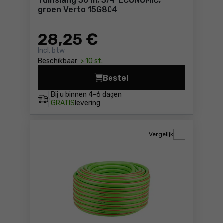
Tuinslang 30 m, 3/4"ECONOMIC,
groen Verto 15G804
28
,25 €
Incl. btw
Beschikbaar:
> 10 st.
Bestel
Tuinslang 30 m, 3/4"ECONOM
Bij u binnen
4-6 dagen
GRATIS
levering
Vergelijk