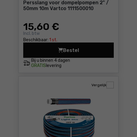
Persslang voor dompelpompen 2" /
50mm 10m Vartco 1111500010
15
,60 €
Incl. btw
Beschikbaar:
1 st.
Bestel
Bij u binnen
4 dagen
GRATIS
levering
Vergelijk