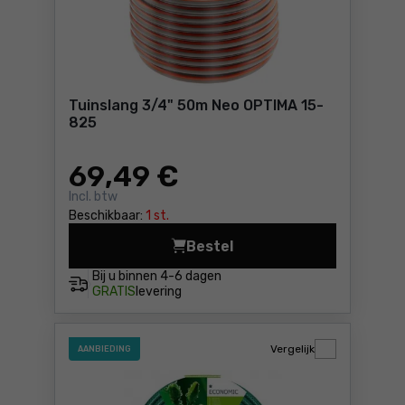
Tuinslang 3/4" 50m Neo OPTIMA 15-
825
69
,49 €
Incl. btw
Beschikbaar:
1 st.
Bestel
Tuinslang 3/4" 50m N
Bij u binnen
4-6 dagen
GRATIS
levering
Vergelijk
AANBIEDING