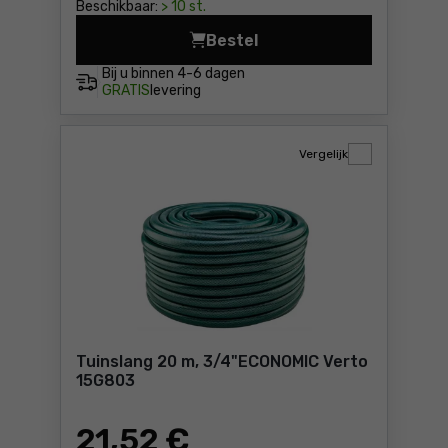
Beschikbaar:
> 10 st.
Bestel
Tuinslang 20 m, 1/2"
Bij u binnen
4-6 dagen
GRATIS
levering
Vergelijk
Tuinslang 20 m, 3/4"ECONOMIC Verto
15G803
21
,52 €