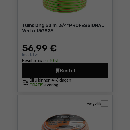
Tuinslang 50 m, 3/4"PROFESSIONAL
Verto 15G825
56
,99 €
Incl. btw
Beschikbaar:
> 10 st.
Bestel
Tuinslang 50 m, 3/4"PROFES
Bij u binnen
4-6 dagen
GRATIS
levering
Vergelijk