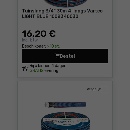
Tuinslang 3/4” 30m 4-laags Vartco
LIGHT BLUE 1008340030
16
,20 €
Incl. btw
Beschikbaar:
> 10 st.
Bestel
Tuinslang 3/4” 30m 4-laag
Bij u binnen
4 dagen
GRATIS
levering
Vergelijk