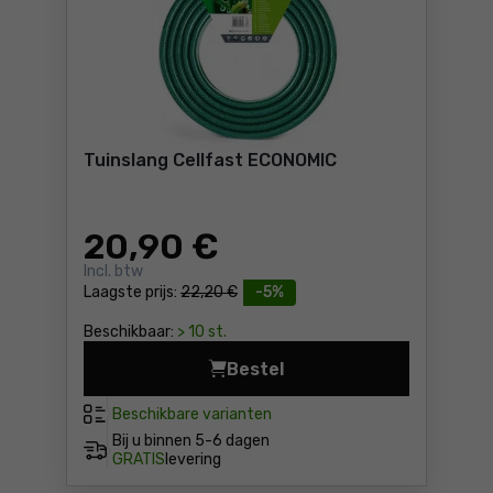
Tuinslang Cellfast ECONOMIC
20
,90 €
Incl. btw
Laagste prijs:
22,20 €
-5%
Beschikbaar:
> 10 st.
Bestel
Tuinslang Cellfast ECONOMIC
Beschikbare varianten
Bij u binnen
5-6 dagen
GRATIS
levering