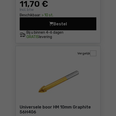
11
,70 €
Incl. btw
Beschikbaar:
> 10 st.
Bestel
Doorslijpschijf 350x32x3,5m
Bij u binnen
4-6 dagen
GRATIS
levering
Vergelijk
Universele boor HM 10mm Graphite
56H406