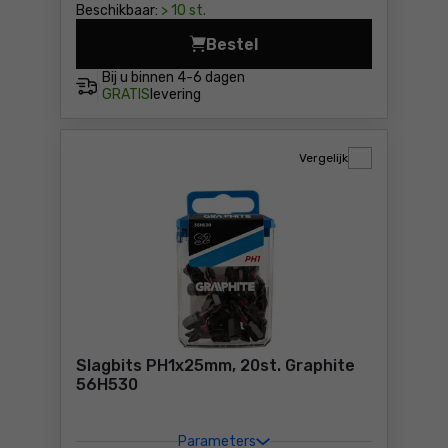
Beschikbaar:
> 10 st.
Bestel
Slagbits PZ3x25mm, 20st. G
Bij u binnen
4-6 dagen
GRATIS
levering
Vergelijk
Slagbits PH1x25mm, 20st. Graphite
56H530
Parameters