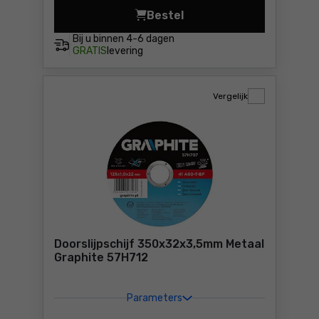
Bestel
Flexibele schijf met klitte
Bij u binnen
4-6 dagen
GRATIS
levering
Vergelijk
Doorslijpschijf 350x32x3,5mm Metaal
Graphite 57H712
Parameters