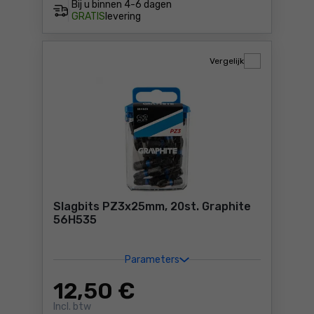
Bij u binnen
4-6 dagen
GRATIS
levering
Vergelijk
Slagbits PZ3x25mm, 20st. Graphite
56H535
Parameters
12
,50 €
Incl. btw