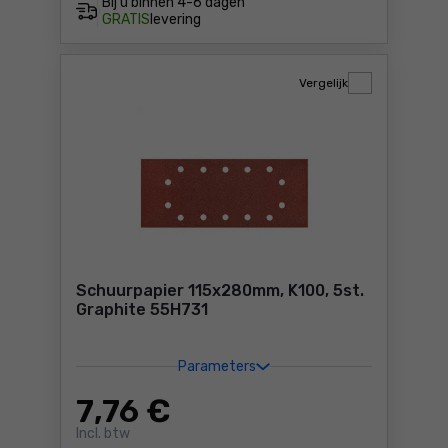
Bij u binnen
4-6 dagen
GRATIS
levering
Vergelijk
Schuurpapier 115x280mm, K100, 5st.
Graphite 55H731
Parameters
7
,76 €
Incl. btw