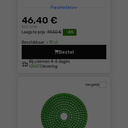
Parameters
46
,40 €
Incl. btw
Laagste prijs:
49,50 €
-6%
Beschikbaar:
> 10 st.
Bestel
Diamant gatenzaag 83mm Gr
Bij u binnen
4-6 dagen
GRATIS
levering
Vergelijk