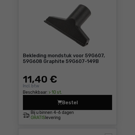
Bekleding mondstuk voor 59G607,
59G608 Graphite 59G607-149B
11
,40 €
Incl. btw
Beschikbaar:
> 10 st.
Bestel
Be
Bij u binnen
4-6 dagen
GRATIS
levering