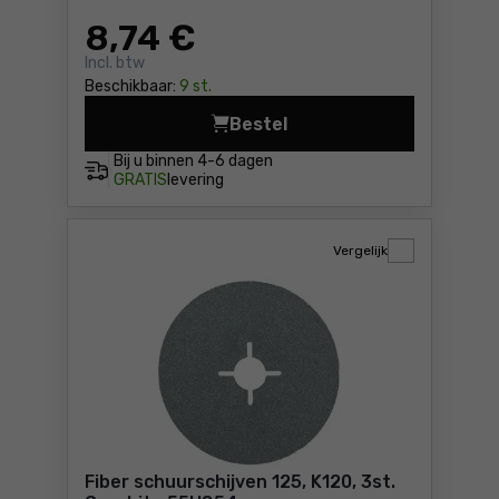
8
,74 €
Incl. btw
Beschikbaar:
9 st.
Bestel
Fiber schuurschijven 125, K
Bij u binnen
4-6 dagen
GRATIS
levering
Vergelijk
Fiber schuurschijven 125, K120, 3st.