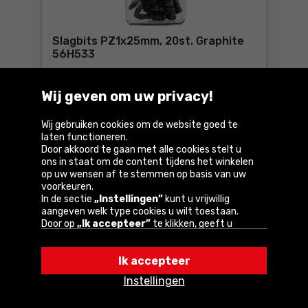
Slagbits PZ1x25mm, 20st. Graphite
56H533
Parameters
Wij geven om uw privacy!
12
,50 €
Wij gebruiken cookies om de website goed te
laten functioneren.
Incl. btw
Door akkoord te gaan met alle cookies stelt u
Beschikbaar:
> 10 st.
ons in staat om de content tijdens het winkelen
op uw wensen af te stemmen op basis van uw
Bestel
Slagbits PZ1x25mm, 20st. G
voorkeuren.
In de sectie
„Instellingen”
kunt u vrijwillig
Bij u binnen
4-6 dagen
aangeven welk type cookies u wilt toestaan.
GRATIS
levering
Door op
„Ik accepteer”
te klikken, geeft u
toestemming voor het gebruik van cookies
volgens de instellingen van uw browser.
Vergelijk
Ik accepteer
U kunt uw keuze te allen tijde wijzigen door op
„Instellingen”
in het cookiebeleid te klikken.
Instellingen
Een van onze partners is Google.
Lees meer over
hoe Google uw persoonlijke gegevens verwerkt.