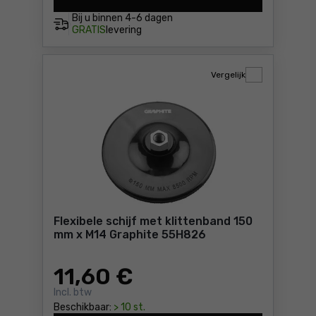
Schuurband 6,3mm, 100st. G
Bij u binnen
4-6 dagen
GRATIS
levering
Vergelijk
Flexibele schijf met klittenband 150
mm x M14 Graphite 55H826
11
,60 €
Incl. btw
Beschikbaar:
> 10 st.