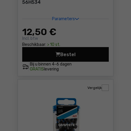
56H534
Parameters
12
,50 €
Incl. btw
Beschikbaar:
> 10 st.
Bestel
Slagbits PZ2x25mm, 20st. G
Bij u binnen
4-6 dagen
GRATIS
levering
Vergelijk