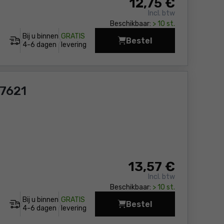
12
,75 €
Incl. btw
Beschikbaar:
> 10 st.
Bij u binnen
GRATIS
Bestel
Diamantschijf 150 mm 
4-6 dagen
levering
ED77621
13
,57 €
Incl. btw
Beschikbaar:
> 10 st.
Bij u binnen
GRATIS
Bestel
Zaagblad 5 st
4-6 dagen
levering