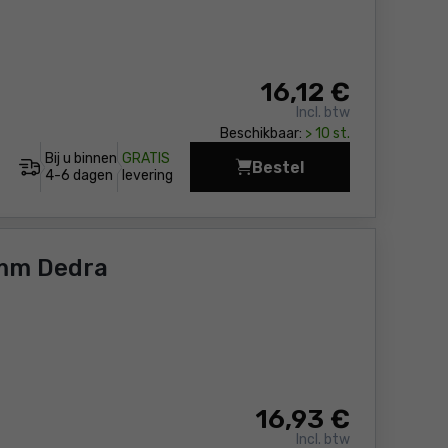
16
,12 €
Incl. btw
Beschikbaar:
> 10 st.
Bij u binnen
GRATIS
Bestel
Diamantzaagblad HRD 
4-6 dagen
levering
 mm Dedra
16
,93 €
Incl. btw