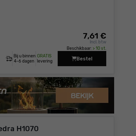
7
,61 €
Incl. btw
Beschikbaar:
> 10 st.
Bij u binnen
GRATIS
Bestel
Wolfraam zaagblad 15
4-6 dagen
levering
edra H1070