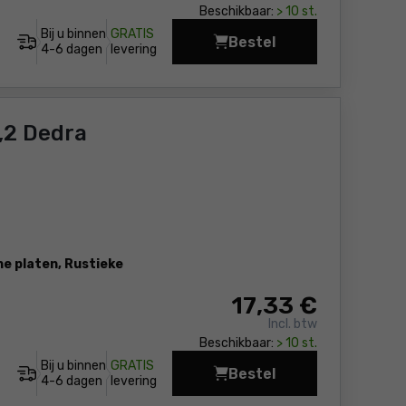
Beschikbaar:
> 10 st.
Bij u binnen
GRATIS
Bestel
Bandzaagblad 1425x6,
4-6 dagen
levering
,2 Dedra
e platen, Rustieke
17
,33 €
Incl. btw
Beschikbaar:
> 10 st.
Bij u binnen
GRATIS
Bestel
Diamantzaagblad 180 
4-6 dagen
levering