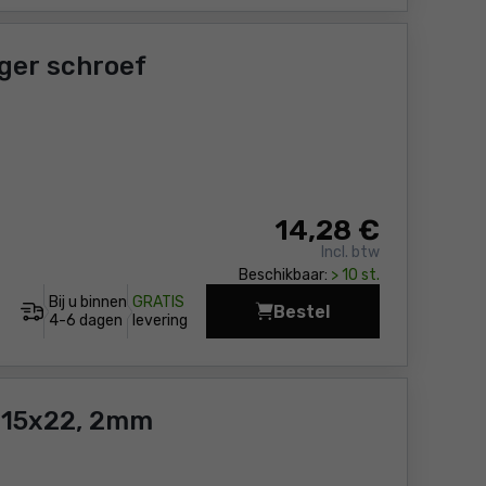
ger schroef
14
,28 €
Incl. btw
Beschikbaar:
> 10 st.
Bij u binnen
GRATIS
Bestel
Snijwiel 22 / HM 6mm
4-6 dagen
levering
115x22, 2mm