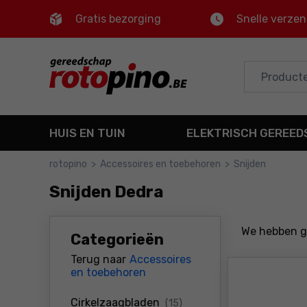
Gratis bezorging
Snelle verze
Control
M
Hoofdmenu
Filters
HUIS EN TUIN
ELEKTRISCH GEREE
Producten
rotopino
>
Accessoires en toebehoren
>
Snijden
Voettekst
Snijden Dedra
Sitemap
We hebben 
Categorieën
Terug naar
Accessoires
en toebehoren
producten
Cirkelzaagbladen
(15)