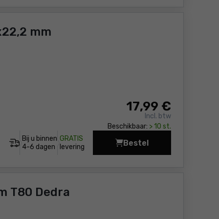
x22,2 mm
17
,99 €
Incl. btw
Beschikbaar:
> 10 st.
Bij u binnen
GRATIS
Bestel
Diamantschijf HRD GR
4-6 dagen
levering
m T80 Dedra