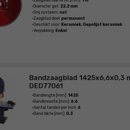
Zaagblad diameter [mm]:
115
Diameter gat:
22,2 mm
Snij systeem:
nat
Zaagblad deel:
permanent
Geschikt voor:
Keramiek, Gepolijst keramiek
Verpakking:
Enkel
Bandzaagblad 1425x6,6x0,3
DED77061
Bandlengte [mm]:
1425
Bandbreedte [mm]:
6.6
Aantal tanden per Inch:
6
Band dikte [mm]:
0.3