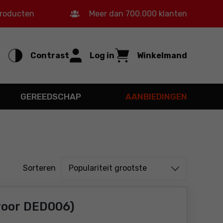
producten
Meer dan 700.000 klanten
Contrast
Log in
Winkelmand
GEREEDSCHAP
AANBIEDINGEN
Sorteren uit
Sorteren
Populariteit grootste
voor DED006)