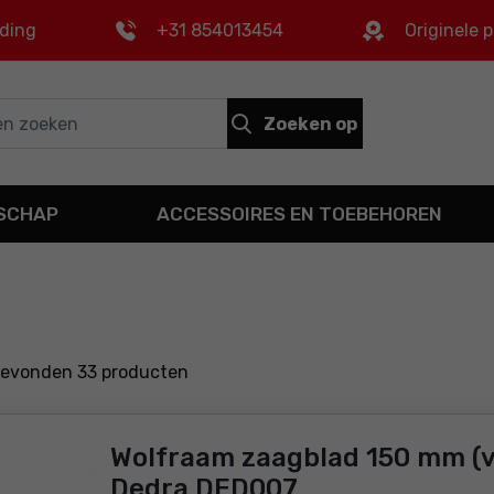
nding
+31 854013454
Originele 
Zoeken op
DSCHAP
ACCESSOIRES EN TOEBEHOREN
gevonden
33
producten
Wolfraam zaagblad 150 mm (
Dedra DED007