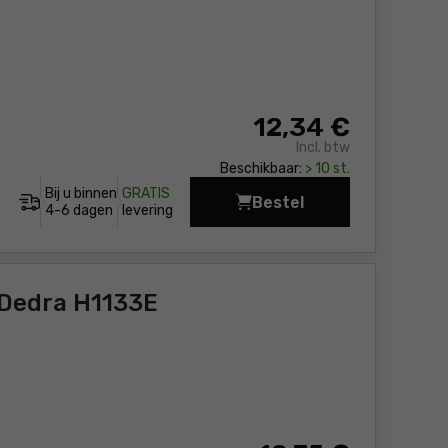
12
,34 €
Incl. btw
Beschikbaar:
> 10 st.
Bij u binnen
GRATIS
Bestel
Diamantschijf 110x22
4-6 dagen
levering
 Dedra H1133E