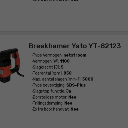
Breekhamer Yato YT-82123
Type Vermogen:
netstroom
Vermogen [W]:
1100
Slagkracht [J]:
5
Toerental [rpm]:
850
Max. aantal slagen [min-1]:
5000
Type bevestiging:
SDS-Plus
Slagstop functie:
Ja
Borstelloze motor:
Nee
Trillingsdemping:
Nee
Extra boor handvat:
Nee