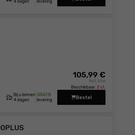
Breekhamer Yato YT-8
4 dagen
levering
105
,99 €
Incl. btw
Beschikbaar:
2 st.
Bij u binnen
GRATIS
Bestel
Breekhamer Einhell TE
4 dagen
levering
00PLUS