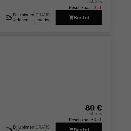
Incl. btw
Beschikbaar:
3 st.
Bij u binnen
GRATIS
Bestel
Boorhamer Yato YT-82
4 dagen
levering
80
€
Incl. btw
Beschikbaar:
4 st.
Bij u binnen
GRATIS
Bestel