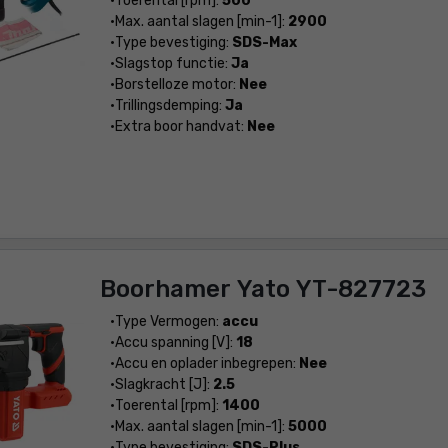
Toerental [rpm]:
500
Max. aantal slagen [min-1]:
2900
Type bevestiging:
SDS-Max
Slagstop functie:
Ja
Borstelloze motor:
Nee
Trillingsdemping:
Ja
Extra boor handvat:
Nee
Boorhamer Yato YT-827723
Type Vermogen:
accu
Accu spanning [V]:
18
Accu en oplader inbegrepen:
Nee
Slagkracht [J]:
2.5
Toerental [rpm]:
1400
Max. aantal slagen [min-1]:
5000
Type bevestiging:
SDS-Plus