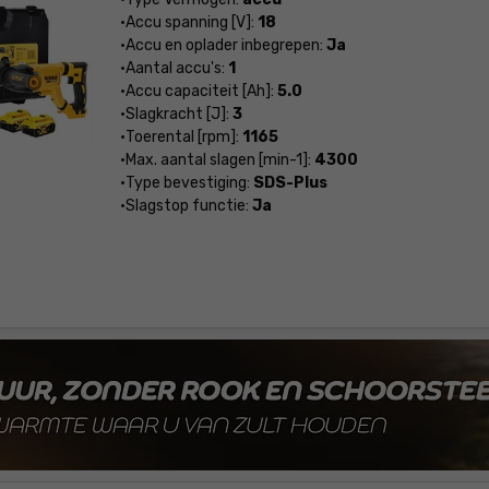
Accu spanning [V]:
18
Accu en oplader inbegrepen:
Ja
Aantal accu's:
1
Accu capaciteit [Ah]:
5.0
Slagkracht [J]:
3
Toerental [rpm]:
1165
Max. aantal slagen [min-1]:
4300
Type bevestiging:
SDS-Plus
Slagstop functie:
Ja