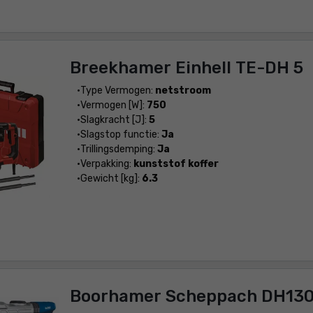
Breekhamer Einhell TE-DH 5
Type Vermogen:
netstroom
Vermogen [W]:
750
Slagkracht [J]:
5
Slagstop functie:
Ja
Trillingsdemping:
Ja
Verpakking:
kunststof koffer
Gewicht [kg]:
6.3
Boorhamer Scheppach DH13