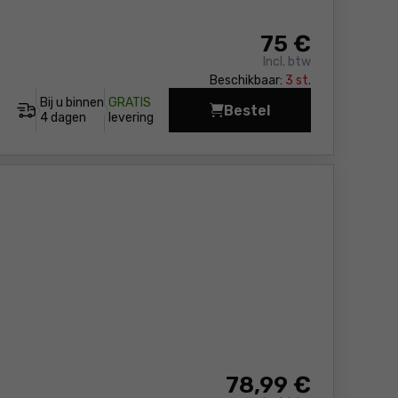
75
€
Incl. btw
Beschikbaar:
3 st.
Bij u binnen
GRATIS
Bestel
Boorhamer Yato YT-82
4 dagen
levering
78
,99 €