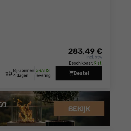
283
,49 €
Incl. btw
Beschikbaar:
9 st.
Bij u binnen
GRATIS
Bestel
Combihamer DeWalt DC
4 dagen
levering