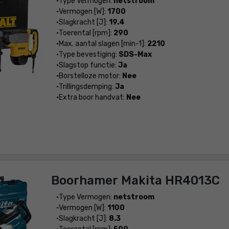
Type Vermogen:
netstroom
Vermogen [W]:
1700
Slagkracht [J]:
19.4
Toerental [rpm]:
290
Max. aantal slagen [min-1]:
2210
Type bevestiging:
SDS-Max
Slagstop functie:
Ja
Borstelloze motor:
Nee
Trillingsdemping:
Ja
Extra boor handvat:
Nee
Boorhamer Makita HR4013C
Type Vermogen:
netstroom
Vermogen [W]:
1100
Slagkracht [J]:
8.3