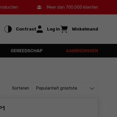
producten
Meer dan 700.000 klanten
Contrast
Log in
Winkelmand
GEREEDSCHAP
AANBIEDINGEN
Sorteren uit
Sorteren
Populariteit grootste
P1