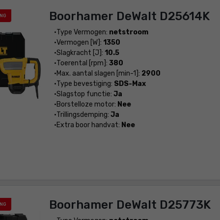
Boorhamer DeWalt D25614K
ING
Type Vermogen:
netstroom
Vermogen [W]:
1350
Slagkracht [J]:
10.5
Toerental [rpm]:
380
Max. aantal slagen [min-1]:
2900
Type bevestiging:
SDS-Max
Slagstop functie:
Ja
Borstelloze motor:
Nee
Trillingsdemping:
Ja
Extra boor handvat:
Nee
Boorhamer DeWalt D25773K
ING