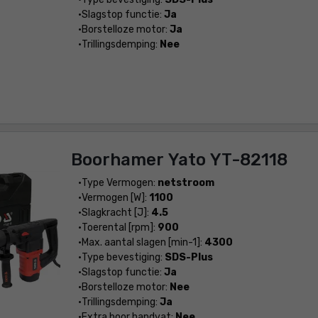
Slagstop functie:
Ja
Borstelloze motor:
Ja
Trillingsdemping:
Nee
Boorhamer Yato YT-82118
Type Vermogen:
netstroom
Vermogen [W]:
1100
Slagkracht [J]:
4.5
Toerental [rpm]:
900
Max. aantal slagen [min-1]:
4300
Type bevestiging:
SDS-Plus
Slagstop functie:
Ja
Borstelloze motor:
Nee
Trillingsdemping:
Ja
Extra boor handvat:
Nee