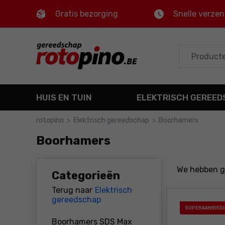
Gratis bezorging
Snelle verze
Control
M
Hoofdmenu
Filters
HUIS EN TUIN
ELEKTRISCH GEREE
Producten
rotopino
>
Elektrisch gereedschap
>
Boorhamers
Voettekst
Boorhamers
Sitemap
We hebben 
Categorieën
Terug naar
Elektrisch
gereedschap
SUPERAANBIED
Boorhamers SDS Max