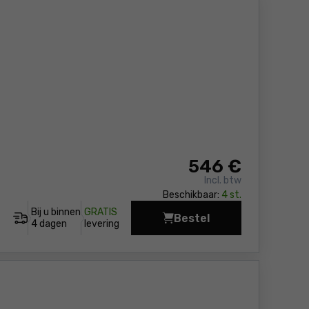
546
€
Incl. btw
Beschikbaar:
4 st.
Bij u binnen
GRATIS
Bestel
Boorhamer DeWalt D25
4 dagen
levering