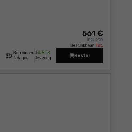
561
€
Incl. btw
Beschikbaar:
1 st.
Bij u binnen
GRATIS
Bestel
Boorhamer Makita HR4
4 dagen
levering