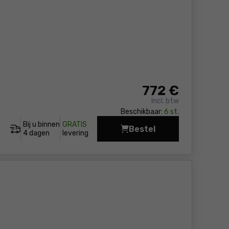
772
€
Incl. btw
Beschikbaar:
6 st.
Bij u binnen
GRATIS
Bestel
Boorhamer DeWalt D25
4 dagen
levering