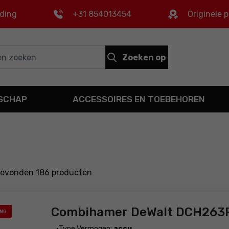
nding
+31 854013454
Originele 
Zoeken op
DSCHAP
ACCESSOIRES EN TOEBEHOREN
gevonden
186
producten
Combihamer DeWalt DCH263
ING
Type Vermogen:
accu