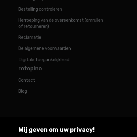
Bestelling controleren
Herroeping van de overeenkomst (omruilen
of retourneren)
Reclamatie
De algemene voorwaarden
Digitale toegankelijkheid
rotopino
Contact
Blog
Rotopino in de wereld
Wij geven om uw privacy!