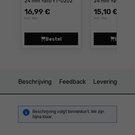
Prijs: 16 ,99 €
24 mm Yato YT-0202
24 mm Yato YT-1
16
,99 €
15
,10 €
Incl. btw
Incl. btw
Bestel
Bestel
Steeksleutel met ratel 24 mm Yat
Steek
Beschrijving
Feedback
Levering
Beschrijving volgt binnenkort. We zijn
bijna klaar.