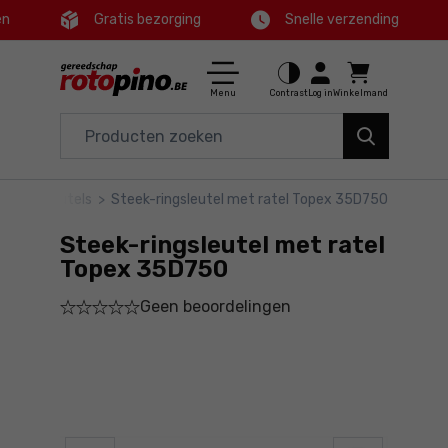
en
Gratis bezorging
Snelle verzending
Ctrl
M
Huis en tuin
Hoofdmenu
Menu
Contrast
Log in
Winkelmand
Elektrisch gereedschap
Productinformatie
Accessoires en toebehoren
ekringsleutels
>
Steek-ringsleutel met ratel Topex 35D750
Bestel
Gereedschap
Steek-ringsleutel met ratel
Gedetailleerde informatie
Aanbiedingen
Topex 35D750
Geen beoordelingen
Voettekst
Sitemap