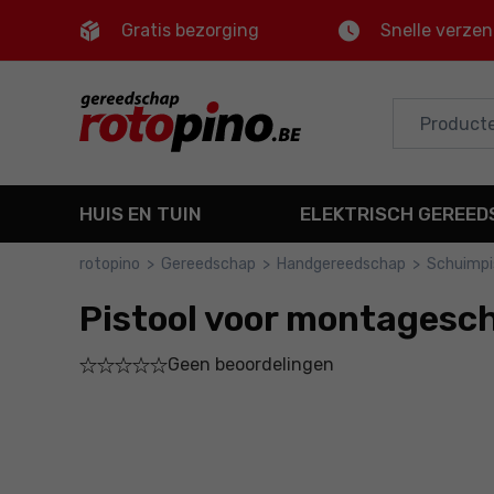
Gratis bezorging
Snelle verze
Control
M
Hoofdmenu
Productinformatie
HUIS EN TUIN
ELEKTRISCH GEREE
Bestel
rotopino
>
Gereedschap
>
Handgereedschap
>
Schuimpi
Gedetailleerde informatie
Pistool voor montagesc
Voettekst
Geen beoordelingen
Sitemap