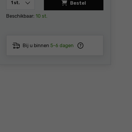
Bestel
Pistool voor montagesch
Beschikbaar:
10 st.
Bij u binnen
5-6 dagen