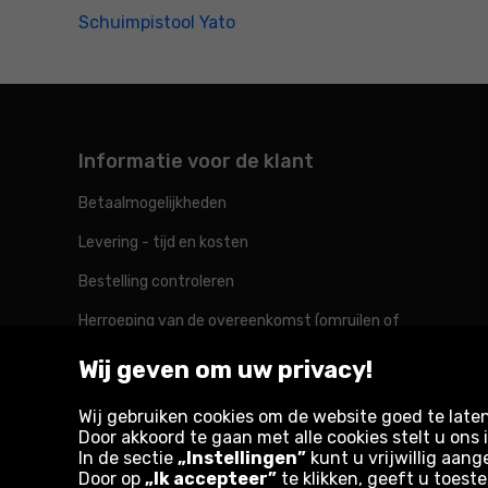
Schuimpistool Yato
Informatie voor de klant
Betaalmogelijkheden
Levering - tijd en kosten
Bestelling controleren
Herroeping van de overeenkomst (omruilen of
retourneren)
Wij geven om uw privacy!
Reclamatie
Wij gebruiken cookies om de website goed te late
Door akkoord te gaan met alle cookies stelt u on
In de sectie
„Instellingen”
kunt u vrijwillig aang
Rotopino in de wereld
Door op
„Ik accepteer”
te klikken, geeft u toest