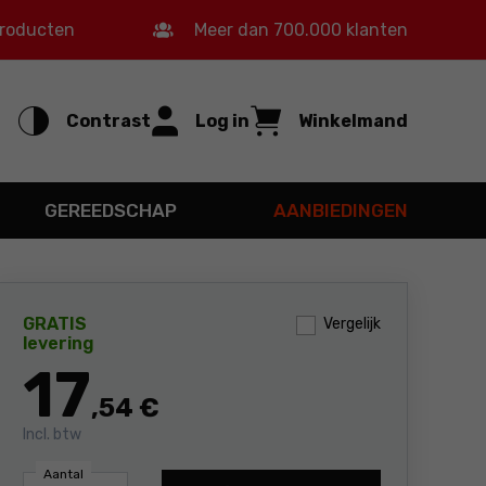
producten
Meer dan 700.000 klanten
Contrast
Log in
Winkelmand
GEREEDSCHAP
AANBIEDINGEN
GRATIS
Vergelijk
levering
17
,54 €
Incl. btw
Aantal