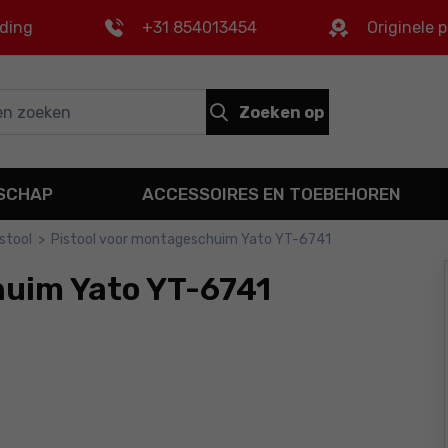
nding
+31 854013454
Originele 
Zoeken op
DSCHAP
ACCESSOIRES EN TOEBEHOREN
stool
>
Pistool voor montageschuim Yato YT-6741
huim Yato YT-6741