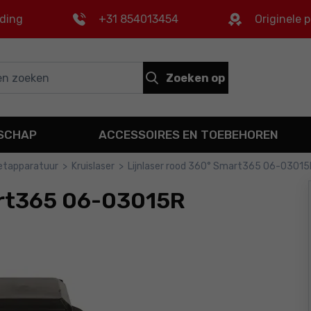
nding
+31 854013454
Originele 
Zoeken op
DSCHAP
ACCESSOIRES EN TOEBEHOREN
etapparatuur
>
Kruislaser
>
Lijnlaser rood 360° Smart365 06-03015
art365 06-03015R