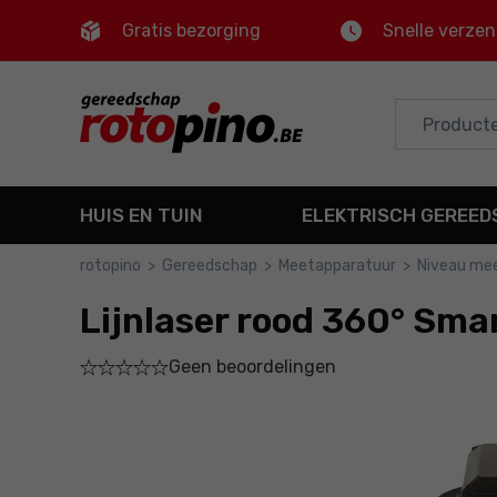
Gratis bezorging
Snelle verze
Control
M
Hoofdmenu
Productinformatie
HUIS EN TUIN
ELEKTRISCH GEREE
Bestel
rotopino
>
Gereedschap
>
Meetapparatuur
>
Niveau me
Gedetailleerde informatie
Lijnlaser rood 360° Sm
Voettekst
Geen beoordelingen
Sitemap