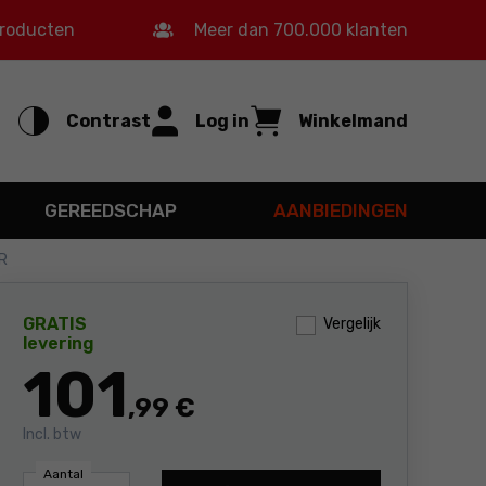
producten
Meer dan 700.000 klanten
Contrast
Log in
Winkelmand
GEREEDSCHAP
AANBIEDINGEN
R
GRATIS
Vergelijk
levering
101
,99 €
Incl. btw
Aantal