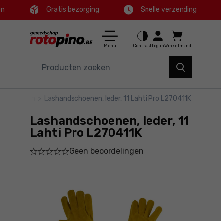
en
Gratis bezorging
Snelle verzending
Ctrl
M
Huis en tuin
Hoofdmenu
Menu
Contrast
Log in
Winkelmand
Elektrisch gereedschap
Productinformatie
Accessoires en toebehoren
dschoenen
>
Lashandschoenen, leder, 11 Lahti Pro L270411K
Bestel
Gereedschap
Lashandschoenen, leder, 11
Gedetailleerde informatie
Aanbiedingen
Lahti Pro L270411K
Geen beoordelingen
Voettekst
Sitemap