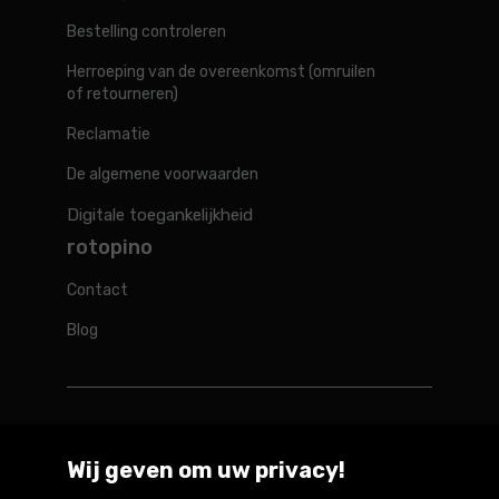
Bestelling controleren
Herroeping van de overeenkomst (omruilen
of retourneren)
Reclamatie
De algemene voorwaarden
Digitale toegankelijkheid
rotopino
Contact
Blog
Rotopino in de wereld
Wij geven om uw privacy!