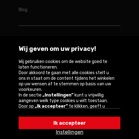
Blog
Rotopino in de wereld
Wij geven om uw privacy!
Belgique
Deutschland
France
Nederland
Österreich
Wij gebruiken cookies om de website goed te
laten functioneren.
Door akkoord te gaan met alle cookies stelt u
ons in staat om de content tijdens het winkelen
op uw wensen af te stemmen op basis van uw
Copyright © 2026
voorkeuren.
In de sectie
„Instellingen”
kunt u vrijwillig
Privacybeleid en gebruiksvoorwaarden van de
aangeven welk type cookies u wilt toestaan.
website
Door op
„Ik accepteer”
te klikken, geeft u
toestemming voor het gebruik van cookies
Informatie over cookies
volgens de instellingen van uw browser.
Ik accepteer
U kunt uw keuze te allen tijde wijzigen door op
„Instellingen”
in het cookiebeleid te klikken.
Instellingen
Een van onze partners is Google.
Lees meer over