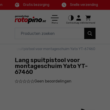
en
Gratis bezorging
Snelle verzending
Ctrl
M
Huis en tuin
Hoofdmenu
Menu
Contrast
Log in
Winkelmand
Elektrisch gereedschap
Productinformatie
Accessoires en toebehoren
ol
>
Lang spuitpistool voor montageschuim Yato YT-67460
Bestel
Gereedschap
Lang spuitpistool voor
Gedetailleerde informatie
Aanbiedingen
montageschuim Yato YT-
67460
Voettekst
Geen beoordelingen
Sitemap