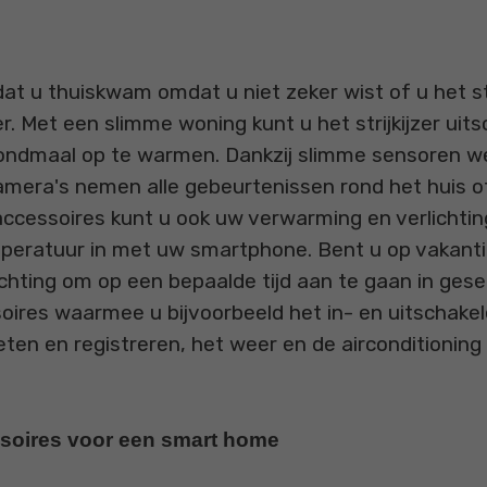
 u thuiskwam omdat u niet zeker wist of u het strij
 Met een slimme woning kunt u het strijkijzer uits
ndmaal op te warmen. Dankzij slimme sensoren wee
amera's nemen alle gebeurtenissen rond het huis o
cessoires kunt u ook uw verwarming en verlichting 
peratuur in met uw smartphone. Bent u op vakantie
ting om op een bepaalde tijd aan te gaan in gese
oires waarmee u bijvoorbeeld het in- en uitschake
meten en registreren, het weer en de airconditioni
ssoires voor een smart home