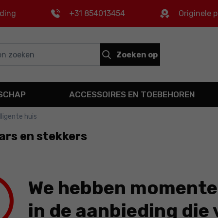
nding
+31 854013454
Originele 
Zoeken op
DSCHAP
ACCESSOIRES EN TOEBEHOREN
lligente huis
ars en stekkers
We hebben momentee
in de aanbieding die