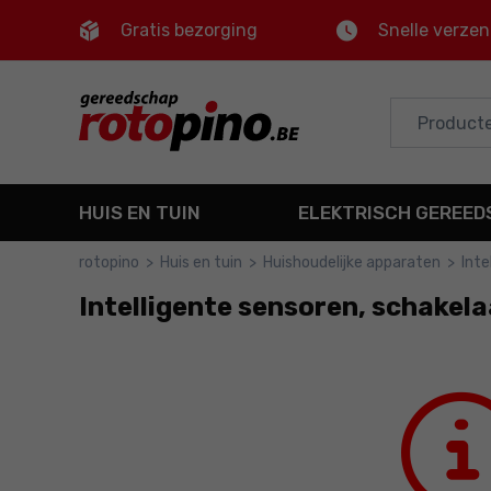
Gratis bezorging
Snelle verze
Control
M
Hoofdmenu
Voettekst
HUIS EN TUIN
ELEKTRISCH GEREE
Sitemap
rotopino
>
Huis en tuin
>
Huishoudelijke apparaten
>
Inte
Intelligente sensoren, schakela