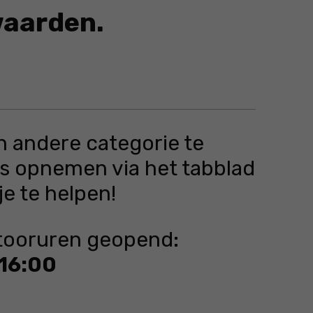
waarden.
producten in de aanbieding die voldoen aan de geselecteer
en andere categorie te
ns opnemen via het tabblad
je te helpen!
ntooruren geopend:
 16:00