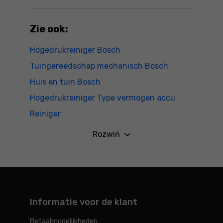
Zie ook:
Hogedrukreiniger Bosch
Tuingereedschap mechanisch Bosch
Huis en tuin Bosch
Hogedrukreiniger Type vermogen accu
Reiniger
Tuingereedschap mechanisch
Rozwiń
Tuingereedschap
Informatie voor de klant
Betaalmogelijkheden