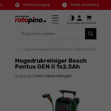
en
Gratis bezorging
Snelle verzending
Ctrl
M
Huis en tuin
Hoofdmenu
Menu
Contrast
Log in
Winkelmand
Elektrisch gereedschap
Productinformatie
Accessoires en toebehoren
rukreiniger
>
Hogedrukreiniger Bosch Fontus GEN II 1x2.5Ah
Gedetailleerde informatie
Gereedschap
Hogedrukreiniger Bosch
Voettekst
Aanbiedingen
Fontus GEN II 1x2.5Ah
Geen beoordelingen
Sitemap