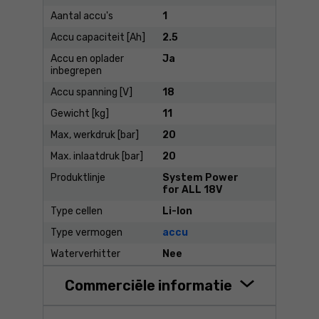
Aantal accu's
1
Accu capaciteit [Ah]
2.5
Accu en oplader
Ja
inbegrepen
Accu spanning [V]
18
Gewicht [kg]
11
Max, werkdruk [bar]
20
Max. inlaatdruk [bar]
20
Produktlinje
System Power
for ALL 18V
Type cellen
Li-Ion
Type vermogen
accu
Waterverhitter
Nee
Commerciële informatie