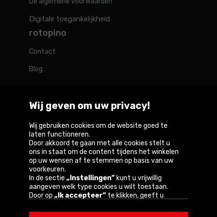
De algemene voorwaarden
Digitale toegankelijkheid
rotopino
Contact
Blog
Wij geven om uw privacy!
Rotopino in de wereld
Wij gebruiken cookies om de website goed te
laten functioneren.
Door akkoord te gaan met alle cookies stelt u
Belgique
Deutschland
France
Nederland
Österreich
ons in staat om de content tijdens het winkelen
op uw wensen af te stemmen op basis van uw
voorkeuren.
In de sectie
„Instellingen”
kunt u vrijwillig
aangeven welk type cookies u wilt toestaan.
Copyright © 2026
Door op
„Ik accepteer”
te klikken, geeft u
toestemming voor het gebruik van cookies
Privacybeleid en gebruiksvoorwaarden van de
volgens de instellingen van uw browser.
website