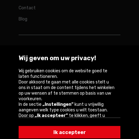
Contact
Blog
Rotopino in de wereld
Wij geven om uw privacy!
Belgique
Deutschland
France
Nederland
Österreich
Wij gebruiken cookies om de website goed te
laten functioneren.
Door akkoord te gaan met alle cookies stelt u
ons in staat om de content tijdens het winkelen
op uw wensen af te stemmen op basis van uw
Copyright © 2026
voorkeuren.
In de sectie
„Instellingen”
kunt u vrijwillig
Privacybeleid en gebruiksvoorwaarden van de
aangeven welk type cookies u wilt toestaan.
website
Door op
„Ik accepteer”
te klikken, geeft u
toestemming voor het gebruik van cookies
Informatie over cookies
volgens de instellingen van uw browser.
Ik accepteer
U kunt uw keuze te allen tijde wijzigen door op
„Instellingen”
in het cookiebeleid te klikken.