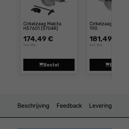
Cirkelzaag Makita
Cirkelzaag Bosch
Prijs: 174 ,49 €
Prijs: 181 ,49 €
HS7601 (5704R)
190
174
,49 €
181
,49 €
Incl. btw
Incl. btw
Bestel
Bestel
Cirkelzaag Makita HS7601 (5704R)
Cirke
Beschrijving
Feedback
Levering