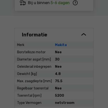
Bij u binnen
5-6 dagen
Informatie
Merk
Makita
Borstelloze motor
Nee
Diameter asgat [mm]
30
Geleiderail inbegrepen
Nee
Gewicht [kg]
4.8
Max. zaagdiepte [mm]
75.5
Regelbaar toerental
Nee
Toerental [rpm]
5200
Type Vermogen
netstroom